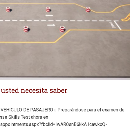
usted necesita saber
HICULO DE PASAJERO i. Preparándose para el examen de
nse Skills Test ahora en
es/appointments.aspx?fbclid=IwAR0snB6kkA1cawkxQ-