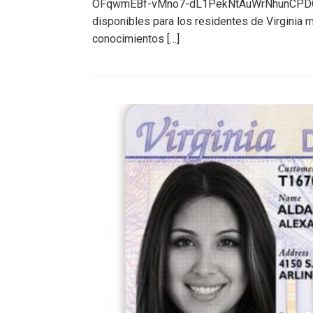
OFqwmEBf-vMno7-dL1PekNtAuWrNhunCPDC75E
disponibles para los residentes de Virgini
conocimientos […]