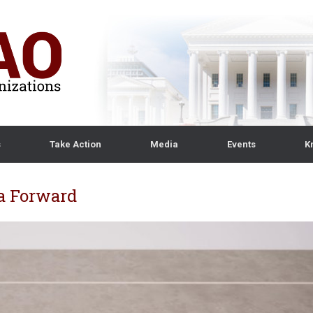
s
Take Action
Media
Events
K
ia Forward