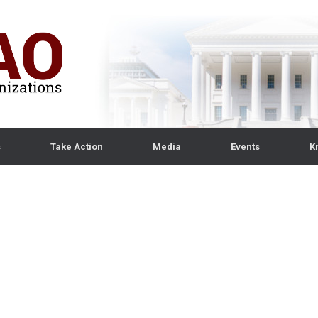
s
Take Action
Media
Events
K