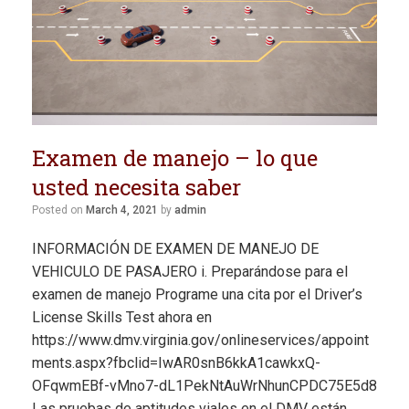
Examen de manejo – lo que
usted necesita saber
Posted on
March 4, 2021
by
admin
INFORMACIÓN DE EXAMEN DE MANEJO DE
VEHICULO DE PASAJERO i. Preparándose para el
examen de manejo Programe una cita por el Driver’s
License Skills Test ahora en
https://www.dmv.virginia.gov/onlineservices/appoint
ments.aspx?fbclid=IwAR0snB6kkA1cawkxQ-
OFqwmEBf-vMno7-dL1PekNtAuWrNhunCPDC75E5d8
Las pruebas de aptitudes viales en el DMV están